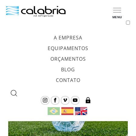
MENU
A EMPRESA
Tag:
máquina de gelo em
EQUIPAMENTOS
escama
ORÇAMENTOS
BLOG
CONTATO